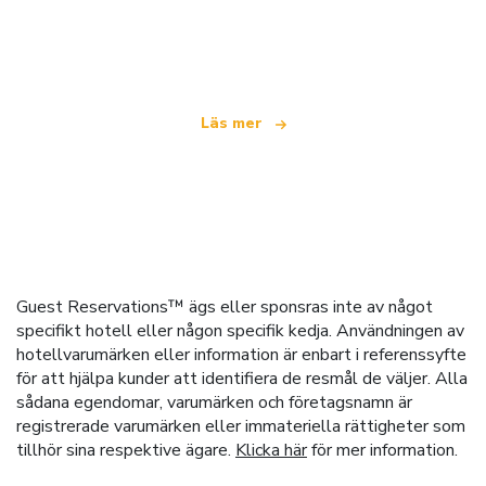
Vi är ett oberoende resenätverk
som erbjuder över 100 000 hotell världen över
Läs mer
Guest Reservations™ ägs eller sponsras inte av något
specifikt hotell eller någon specifik kedja. Användningen av
hotellvarumärken eller information är enbart i referenssyfte
för att hjälpa kunder att identifiera de resmål de väljer. Alla
sådana egendomar, varumärken och företagsnamn är
registrerade varumärken eller immateriella rättigheter som
tillhör sina respektive ägare.
Klicka här
för mer information.