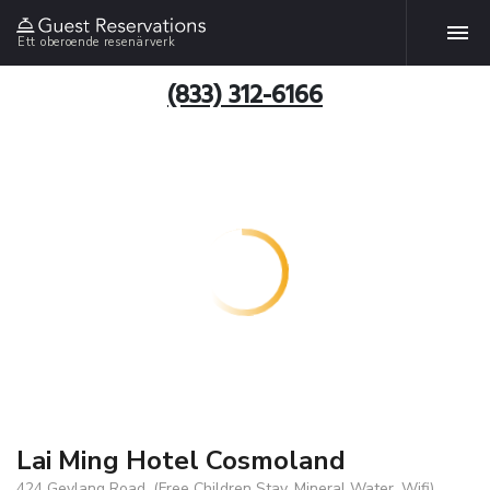
Ett oberoende resenärverk
(833) 312-6166
Lai Ming Hotel Cosmoland
424 Geylang Road, (Free Children Stay, Mineral Water, Wifi),