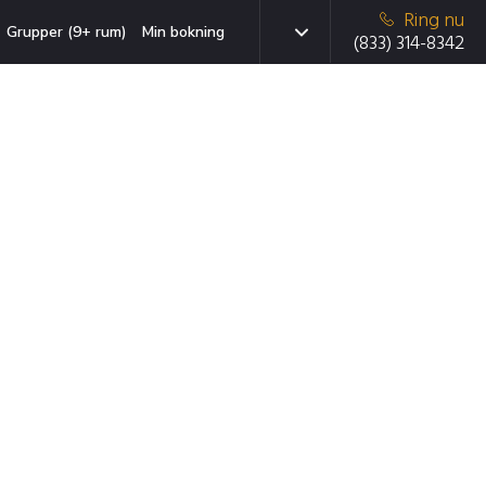
Ring nu
Grupper (9+ rum)
Min bokning
(833) 314-8342