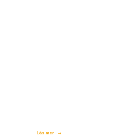
Vi är ett oberoende resenätverk
som erbjuder över 100 000 hotell värld
Läs mer