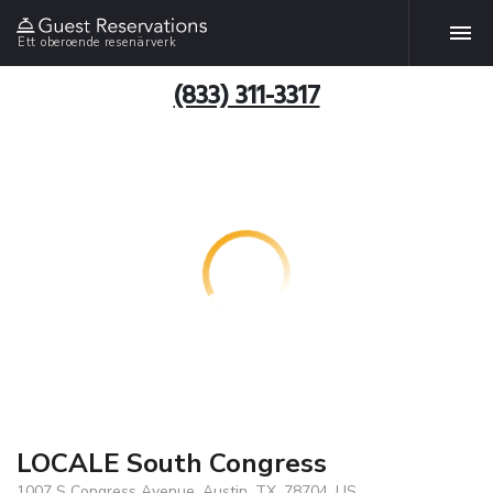
Ett oberoende resenärverk
(833) 311-3317
LOCALE South Congress
1007 S Congress Avenue, Austin, TX, 78704, US