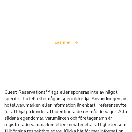
Vi är ett oberoende resenätverk
som erbjuder över 100 000 hotell världen över
Läs mer
Guest Reservations™ ägs eller sponsras inte av något
specifikt hotell eller någon specifik kedja. Användningen av
hotellvarumärken eller information är enbart i referenssyfte
för att hjälpa kunder att identifiera de resmål de väljer. Alla
sådana egendomar, varumärken och företagsnamn är
registrerade varumärken eller immateriella rättigheter som
tillhör sina respektive ägare.
Klicka här
för mer information.