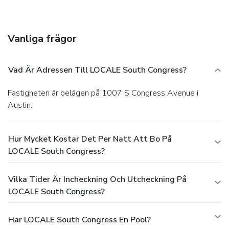
of LOCALE South Congress.
Business, Other Amenities
Featured amenities include a business center, laundry
facilities, and an elevator (lift). Self parking (subject to
Vanliga frågor
charges) is available onsite.
Vad Är Adressen Till LOCALE South Congress?
Fastigheten är belägen på 1007 S Congress Avenue i
Austin.
Hur Mycket Kostar Det Per Natt Att Bo På
LOCALE South Congress?
Vilka Tider Är Incheckning Och Utcheckning På
LOCALE South Congress?
Har LOCALE South Congress En Pool?