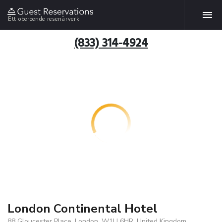
Ett oberoende resenärverk
(833) 314-4924
London Continental Hotel
88 Gloucester Place, London, W1U 6HR, United Kingdom