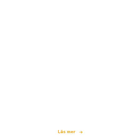
Vi är ett oberoende resenätverk
som erbjuder över 100 000 hotell världen över
Läs mer