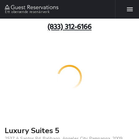
Ett oberoende resenärverk
(833) 312-6166
Luxury Suites 5
2537 A Santos Rd. Balibago, Angeles City, Pampanga, 2009,