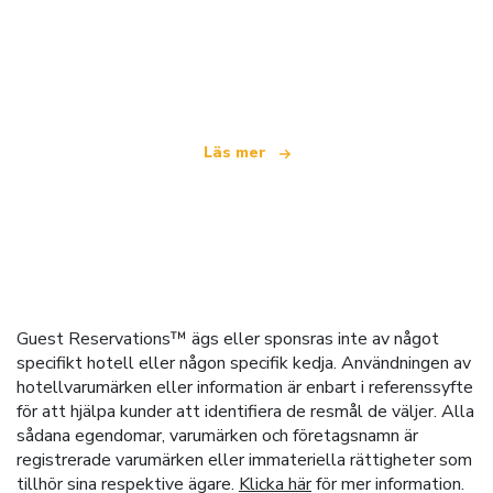
Vi är ett oberoende resenätverk
som erbjuder över 100 000 hotell världen över
Läs mer
Guest Reservations™ ägs eller sponsras inte av något
specifikt hotell eller någon specifik kedja. Användningen av
hotellvarumärken eller information är enbart i referenssyfte
för att hjälpa kunder att identifiera de resmål de väljer. Alla
sådana egendomar, varumärken och företagsnamn är
registrerade varumärken eller immateriella rättigheter som
tillhör sina respektive ägare.
Klicka här
för mer information.