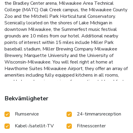
the Bradley Center arena, Milwaukee Area Technical
College (MATC) Oak Creek campus, the Milwaukee County
Zoo and the Mitchell Park Horticultural Conservatory.
Scenically located on the shores of Lake Michigan in
downtown Milwaukee, the Summerfest music festival
grounds are 10 miles from our hotel. Additional nearby
points of interest within 15 miles include Miller Park
baseball stadium, Miller Brewing Company Milwaukee
Brewery, Marquette University and the University of
Wisconsin-Milwaukee. You will feel right at home at
Hawthorne Suites Milwaukee Airport; they offer an array of
amenities including fully equipped kitchens in all rooms,
weekly housekeeping services, free continental breakfast,
free premium cable television with movie channels and free
wireless high-speed Internet access. For added
Bekvämligheter
convenience, they also provide free local calls, an exercise
room and guest laundry facilities. Business travelers can
Rumservice
24-timmarsreception
appreciate conveniences in every suite like two-line
speakerphones, voice mail, spacious work areas with
Kabel-/satellit-TV
Fitnesscenter
ergonomic office chairs and access to copy and fax services.