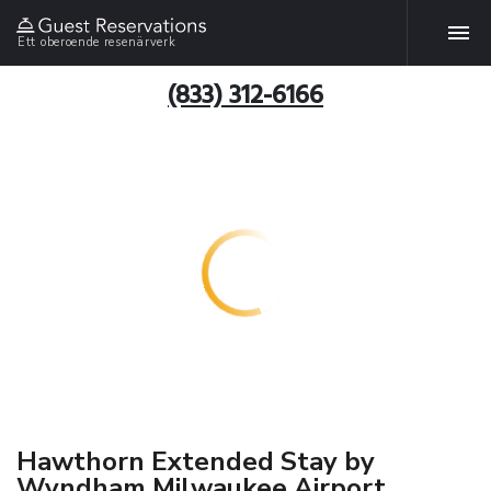
Ett oberoende resenärverk
(833) 312-6166
Hawthorn Extended Stay by
Wyndham Milwaukee Airport