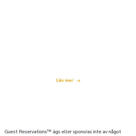
Vi är ett oberoende resenätverk
som erbjuder över 100 000 hotell världen över
Läs mer
Guest Reservations™ ägs eller sponsras inte av något