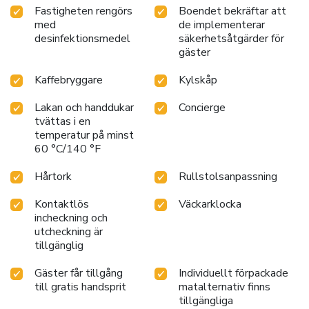
The all-suite hotel features one- and two-bedroom suites
Fastigheten rengörs
Boendet bekräftar att
providing separate areas for relaxing, sleeping and eating.
med
de implementerar
All rooms are designed with the extended stay traveler in
desinfektionsmedel
säkerhetsåtgärder för
mind, and are furnished with fully equipped kitchens that
gäster
include a refrigerator, freezer, microwave, coffee maker,
cookware, utensils and dishwasher. All suites also feature
Kaffebryggare
Kylskåp
full-size sofa sleepers, irons and ironing boards.
Lakan och handdukar
Concierge
tvättas i en
temperatur på minst
60 °C/140 °F
Hårtork
Rullstolsanpassning
Kontaktlös
Väckarklocka
incheckning och
utcheckning är
tillgänglig
Gäster får tillgång
Individuellt förpackade
till gratis handsprit
matalternativ finns
tillgängliga