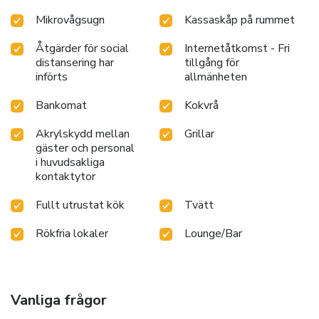
Mikrovågsugn
Kassaskåp på rummet
Åtgärder för social
Internetåtkomst - Fri
distansering har
tillgång för
införts
allmänheten
Bankomat
Kokvrå
Akrylskydd mellan
Grillar
gäster och personal
i huvudsakliga
kontaktytor
Fullt utrustat kök
Tvätt
Rökfria lokaler
Lounge/Bar
Vanliga frågor