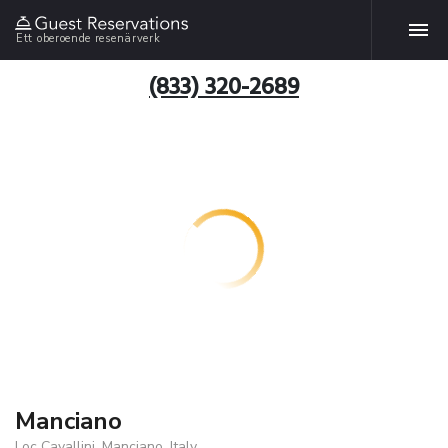
Ett oberoende resenärverk
(833) 320-2689
Manciano
Loc Cavallini, Manciano, Italy