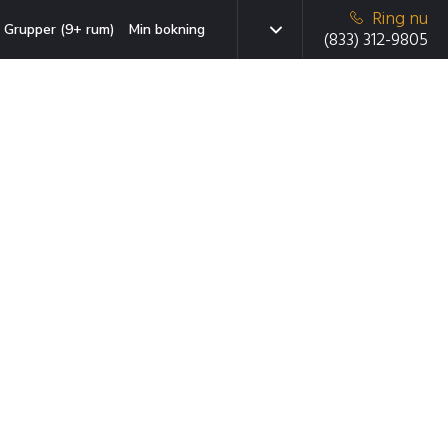
Ring nu
Grupper (9+ rum)
Min bokning
(833) 312-9805