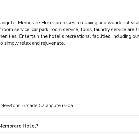
Calangute, Memorare Hotel promises a relaxing and wonderful visi
ur room service, car park, room service, tours, laundry service ar
nities. Entertain the hotel's recreational facilities, including 
o simply relax and rejuvenate.
d Newtons Arcade Calangute i Goa.
 Memorare Hotel?