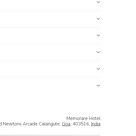
Memorare Hotel
d Newtons Arcade Calangute,
Goa
, 403516,
India