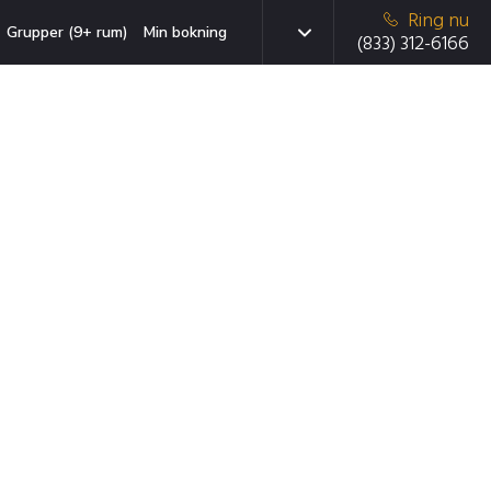
Ring nu
Grupper (9+ rum)
Min bokning
(833) 312-6166