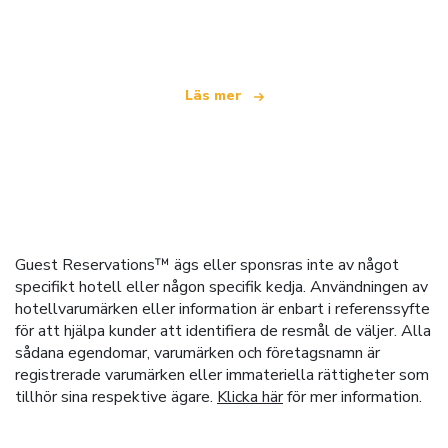
som erbjuder över 100 000 hotell världen över
Läs mer
Guest Reservations™ ägs eller sponsras inte av något
specifikt hotell eller någon specifik kedja. Användningen av
hotellvarumärken eller information är enbart i referenssyfte
för att hjälpa kunder att identifiera de resmål de väljer. Alla
sådana egendomar, varumärken och företagsnamn är
registrerade varumärken eller immateriella rättigheter som
tillhör sina respektive ägare.
Klicka här
för mer information.