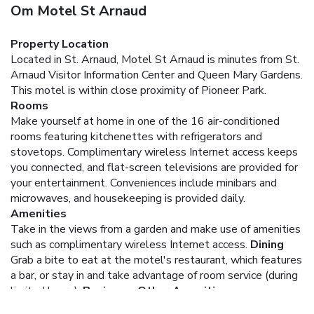
Om Motel St Arnaud
Property Location
Located in St. Arnaud, Motel St Arnaud is minutes from St.
Arnaud Visitor Information Center and Queen Mary Gardens.
This motel is within close proximity of Pioneer Park.
Rooms
Make yourself at home in one of the 16 air-conditioned
rooms featuring kitchenettes with refrigerators and
stovetops. Complimentary wireless Internet access keeps
you connected, and flat-screen televisions are provided for
your entertainment. Conveniences include minibars and
microwaves, and housekeeping is provided daily.
Amenities
Take in the views from a garden and make use of amenities
such as complimentary wireless Internet access.
Dining
Grab a bite to eat at the motel's restaurant, which features
a bar, or stay in and take advantage of room service (during
limited hours).
Business, Other Amenities
The front desk is staffed during limited hours. Free self