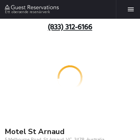
Ett oberoende resenärverk
(833) 312-6166
Motel St Arnaud
5 Melbourne Road, St Arnaud, VC, 3478, Australia