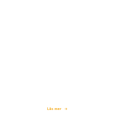
Vi är ett oberoende resenätverk
som erbjuder över 100 000 hotell världen över
Läs mer