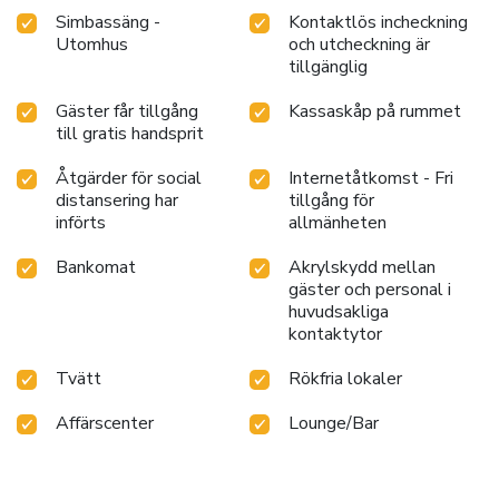
Simbassäng -
Kontaktlös incheckning
Utomhus
och utcheckning är
tillgänglig
Gäster får tillgång
Kassaskåp på rummet
till gratis handsprit
Åtgärder för social
Internetåtkomst - Fri
distansering har
tillgång för
införts
allmänheten
Bankomat
Akrylskydd mellan
gäster och personal i
huvudsakliga
kontaktytor
Tvätt
Rökfria lokaler
Affärscenter
Lounge/Bar