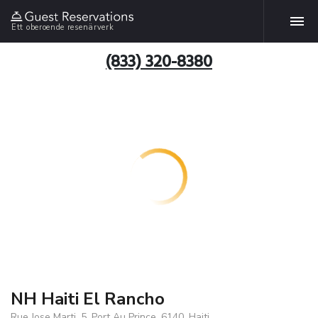
Ett oberoende resenärverk
(833) 320-8380
NH Haiti El Rancho
Rue Jose Marti, 5, Port Au Prince, 6140, Haiti