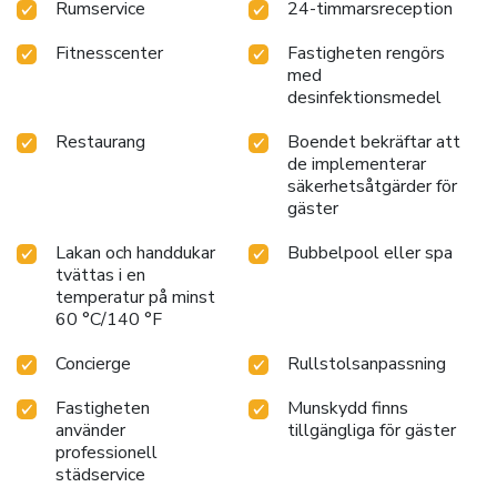
Rumservice
24-timmarsreception
Fitnesscenter
Fastigheten rengörs
med
desinfektionsmedel
Restaurang
Boendet bekräftar att
de implementerar
säkerhetsåtgärder för
gäster
Lakan och handdukar
Bubbelpool eller spa
tvättas i en
temperatur på minst
60 °C/140 °F
Concierge
Rullstolsanpassning
Fastigheten
Munskydd finns
använder
tillgängliga för gäster
professionell
städservice