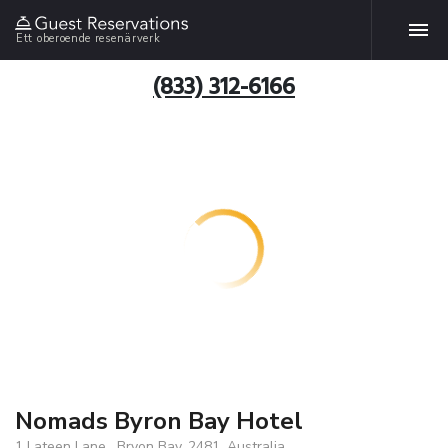
Ett oberoende resenärverk
(833) 312-6166
Nomads Byron Bay Hotel
1 Lateen Lane , Bryon Bay, 2481, Australia