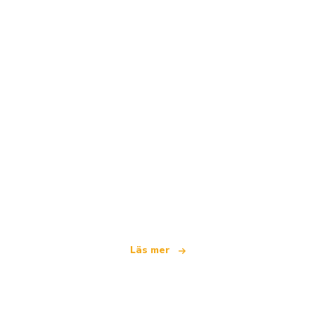
Vi är ett oberoende resenätverk
som erbjuder över 100 000 hotell världen över
Läs mer