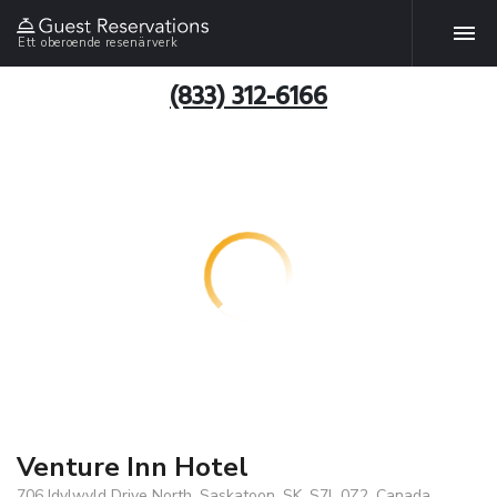
Ett oberoende resenärverk
(833) 312-6166
Venture Inn Hotel
706 Idylwyld Drive North, Saskatoon, SK, S7L 0Z2, Canada