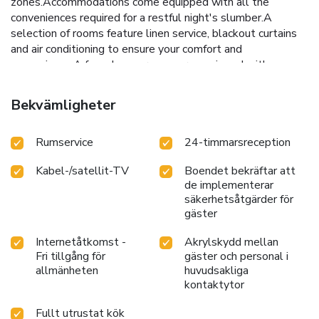
zones.Accommodations come equipped with all the
conveniences required for a restful night's slumber.A
selection of rooms feature linen service, blackout curtains
and air conditioning to ensure your comfort and
convenience.A few chosen rooms are equipped with
television and cable TV to ensure guest amusement. In
certain chosen rooms, a coffee or tea maker is conveniently
Bekvämligheter
available for your use.At Hotel O Bright Plaza, select
bathrooms are equipped with toiletries to enhance your
Rumservice
24-timmarsreception
comfort during your stay. At Hotel O Bright Plaza, each day
commences with a scrumptious breakfast offered at no
Kabel-/satellit-TV
Boendet bekräftar att
additional cost.
de implementerar
säkerhetsåtgärder för
gäster
Internetåtkomst -
Akrylskydd mellan
Fri tillgång för
gäster och personal i
allmänheten
huvudsakliga
kontaktytor
Fullt utrustat kök