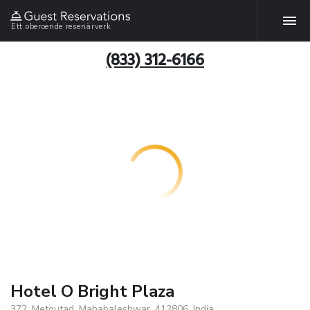
Ett oberoende resenärverk
(833) 312-6166
Hotel O Bright Plaza
372, Metgutad, Mahabaleshwar, 412806, India