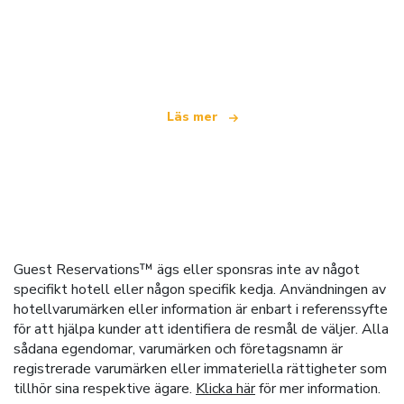
Vi är ett oberoende resenätverk
som erbjuder över 100 000 hotell världen över
Läs mer
Guest Reservations™ ägs eller sponsras inte av något
specifikt hotell eller någon specifik kedja. Användningen av
hotellvarumärken eller information är enbart i referenssyfte
för att hjälpa kunder att identifiera de resmål de väljer. Alla
sådana egendomar, varumärken och företagsnamn är
registrerade varumärken eller immateriella rättigheter som
tillhör sina respektive ägare.
Klicka här
för mer information.