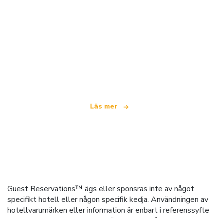
Vi är ett oberoende resenätverk
som erbjuder över 100 000 hotell världen över
Läs mer
Guest Reservations™ ägs eller sponsras inte av något
specifikt hotell eller någon specifik kedja. Användningen av
hotellvarumärken eller information är enbart i referenssyfte