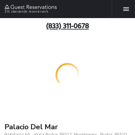
Ett oberoende resenärverk
(833) 311-0678
Palacio Del Mar
Rafailovici bb , obala Budva, 85312, Montenegro , Budva, 85310,