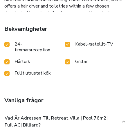
offers a hair dryer and toiletries within a few chosen
chambers. Throughout the day, engage in the entertaining
activities available at Retreat Villa | Pool 76m2| Full AC|
Billiard.Unwind by the pool at home and cherish a leisurely
Bekvämligheter
moment.
24-
Kabel-/satellit-TV
timmarsreception
Hårtork
Grillar
Fullt utrustat kök
Vanliga frågor
Vad Är Adressen Till Retreat Villa | Pool 76m2|
Full AC| Billiard?