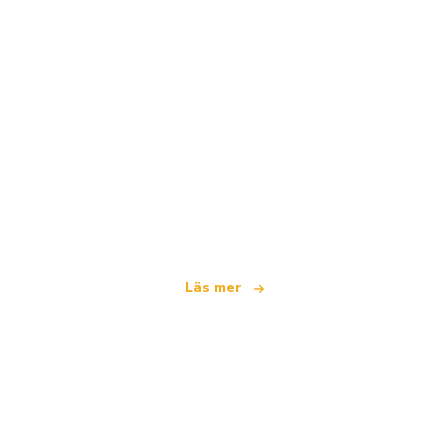
Vi är ett oberoende resenätverk
som erbjuder över 100 000 hotell världen över
Läs mer