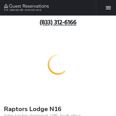
Ett oberoende resenärverk
(833) 312-6166
Raptors Lodge N16
Safari Junction, Hoedspruit, 1380, South Africa