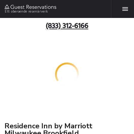
Ett oberoende resenärverk
(833) 312-6166
Residence Inn by Marriott
Milwaukee Brookfield