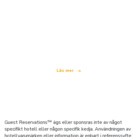
Vi är ett oberoende resenätverk
som erbjuder över 100 000 hotell världen över
Läs mer
Guest Reservations™ ägs eller sponsras inte av något
specifikt hotell eller någon specifik kedja. Användningen av
hotellvarumärken eller information är enbart i referenssyfte