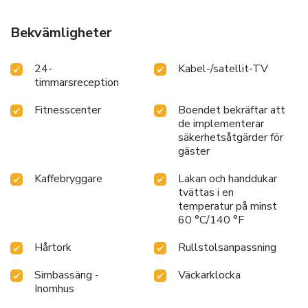
Bekvämligheter
24-
Kabel-/satellit-TV
timmarsreception
Fitnesscenter
Boendet bekräftar att
de implementerar
säkerhetsåtgärder för
gäster
Kaffebryggare
Lakan och handdukar
tvättas i en
temperatur på minst
60 °C/140 °F
Hårtork
Rullstolsanpassning
Simbassäng -
Väckarklocka
Inomhus