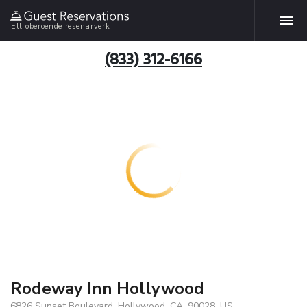
Ett oberoende resenärverk
(833) 312-6166
Rodeway Inn Hollywood
6826 Sunset Boulevard, Hollywood, CA, 90028, US