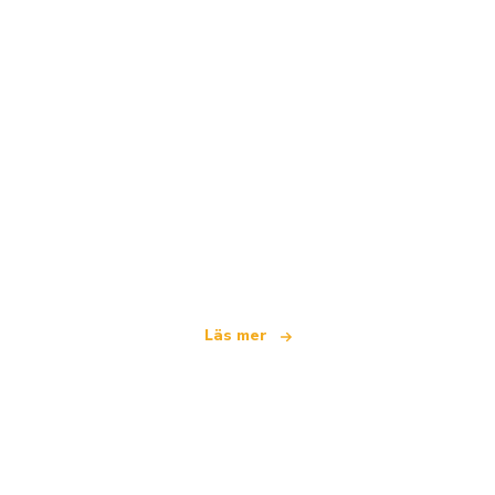
Vi är ett oberoende resenätverk
som erbjuder över 100 000 hotell världen över
Läs mer