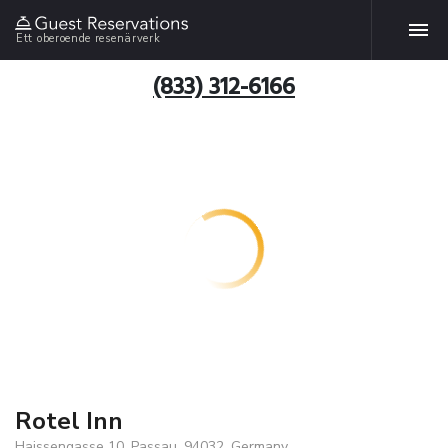
Ett oberoende resenärverk
(833) 312-6166
Rotel Inn
Haissengasse 10, Passau, 94032, Germany