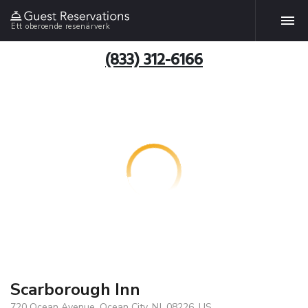
Ett oberoende resenärverk
(833) 312-6166
Scarborough Inn
720 Ocean Avenue, Ocean City, NJ, 08226, US