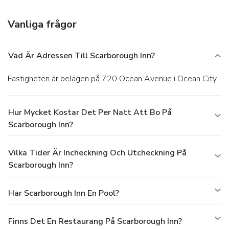
Scarborough Inn. A complimentary full breakfast is served
daily.
Business, Other Amenities
Vanliga frågor
Featured amenities include a business center, dry
cleaning/laundry services, and multilingual staff. Free self
parking is available onsite.
Vad Är Adressen Till Scarborough Inn?
Fastigheten är belägen på 720 Ocean Avenue i Ocean City.
Hur Mycket Kostar Det Per Natt Att Bo På
Scarborough Inn?
Vilka Tider Är Incheckning Och Utcheckning På
Scarborough Inn?
Har Scarborough Inn En Pool?
Finns Det En Restaurang På Scarborough Inn?