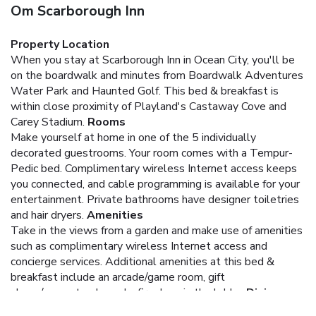
Om Scarborough Inn
Property Location
When you stay at Scarborough Inn in Ocean City, you'll be
on the boardwalk and minutes from Boardwalk Adventures
Water Park and Haunted Golf. This bed & breakfast is
within close proximity of Playland's Castaway Cove and
Carey Stadium.
Rooms
Make yourself at home in one of the 5 individually
decorated guestrooms. Your room comes with a Tempur-
Pedic bed. Complimentary wireless Internet access keeps
you connected, and cable programming is available for your
entertainment. Private bathrooms have designer toiletries
and hair dryers.
Amenities
Take in the views from a garden and make use of amenities
such as complimentary wireless Internet access and
concierge services. Additional amenities at this bed &
breakfast include an arcade/game room, gift
shops/newsstands, and a fireplace in the lobby.
Dining
Enjoy a satisfying meal at a restaurant serving guests of