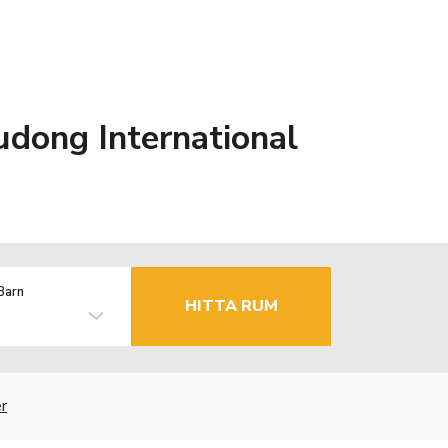
udong International
Barn
HITTA RUM
r