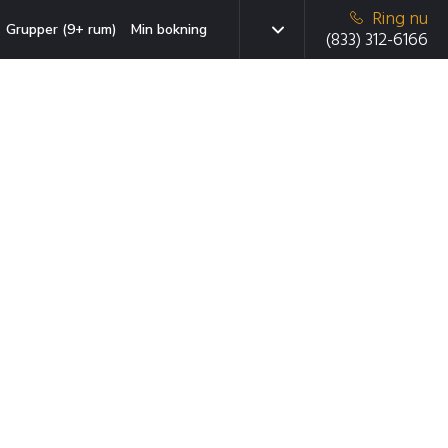
Ring nu
Grupper (9+ rum)
Min bokning
(833) 312-6166