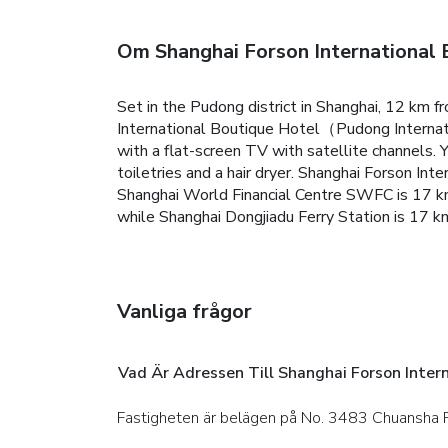
Om Shanghai Forson International B
Set in the Pudong district in Shanghai, 12 km 
International Boutique Hotel（Pudong Internatio
with a flat-screen TV with satellite channels. Y
toiletries and a hair dryer. Shanghai Forson Int
Shanghai World Financial Centre SWFC is 17 k
while Shanghai Dongjiadu Ferry Station is 17 k
Vanliga frågor
Vad Är Adressen Till Shanghai Forson Intern
Fastigheten är belägen på No. 3483 Chuansha R