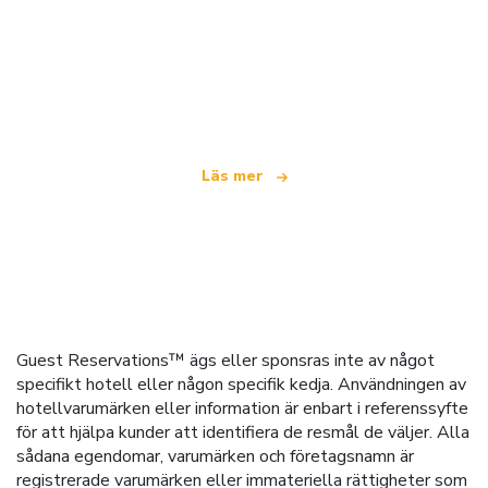
Vi är ett oberoende resenätverk
som erbjuder över 100 000 hotell världen över
Läs mer
Guest Reservations™ ägs eller sponsras inte av något
specifikt hotell eller någon specifik kedja. Användningen av
hotellvarumärken eller information är enbart i referenssyfte
för att hjälpa kunder att identifiera de resmål de väljer. Alla
sådana egendomar, varumärken och företagsnamn är
registrerade varumärken eller immateriella rättigheter som