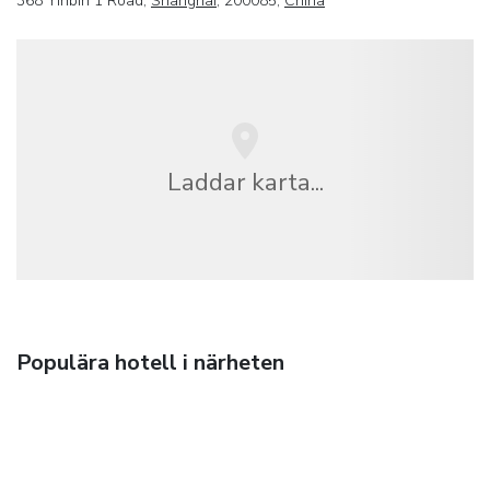
368 Yinbin 1 Road,
Shanghai
, 200085,
China
Laddar karta...
Populära hotell i närheten