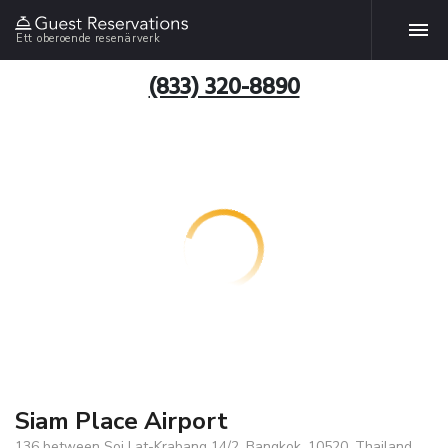
Ett oberoende resenärverk
(833) 320-8890
Siam Place Airport
136 between Soi Lat-Krabang 14/2, Bangkok, 10520, Thailand