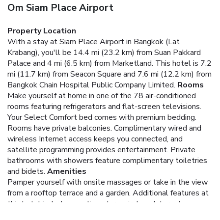
Om Siam Place Airport
Property Location
With a stay at Siam Place Airport in Bangkok (Lat
Krabang), you'll be 14.4 mi (23.2 km) from Suan Pakkard
Palace and 4 mi (6.5 km) from Marketland. This hotel is 7.2
mi (11.7 km) from Seacon Square and 7.6 mi (12.2 km) from
Bangkok Chain Hospital Public Company Limited.
Rooms
Make yourself at home in one of the 78 air-conditioned
rooms featuring refrigerators and flat-screen televisions.
Your Select Comfort bed comes with premium bedding.
Rooms have private balconies. Complimentary wired and
wireless Internet access keeps you connected, and
satellite programming provides entertainment. Private
bathrooms with showers feature complimentary toiletries
and bidets.
Amenities
Pamper yourself with onsite massages or take in the view
from a rooftop terrace and a garden. Additional features at
this hotel include complimentary wireless Internet access
and tour/ticket assistance. Guests can get around on the