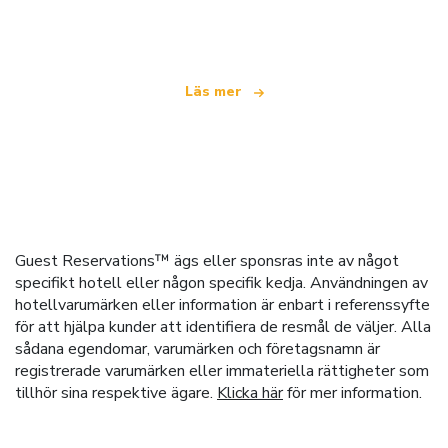
som erbjuder över 100 000 hotell världen över
Läs mer
Guest Reservations™ ägs eller sponsras inte av något
specifikt hotell eller någon specifik kedja. Användningen av
hotellvarumärken eller information är enbart i referenssyfte
för att hjälpa kunder att identifiera de resmål de väljer. Alla
sådana egendomar, varumärken och företagsnamn är
registrerade varumärken eller immateriella rättigheter som
tillhör sina respektive ägare.
Klicka här
för mer information.