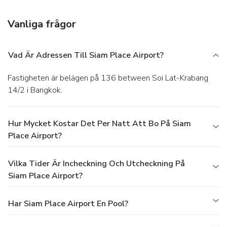
shuttle (surcharge), which operates within 5 km.
Dining
Satisfy your appetite at the hotel's coffee shop/café, or
Vanliga frågor
stay in and take advantage of the room service (during
limited hours).
Business, Other Amenities
Featured amenities include complimentary wired Internet
Vad Är Adressen Till Siam Place Airport?
access, limo/town car service, and express check-in.
Fastigheten är belägen på 136 between Soi Lat-Krabang
14/2 i Bangkok.
Hur Mycket Kostar Det Per Natt Att Bo På Siam
Place Airport?
Vilka Tider Är Incheckning Och Utcheckning På
Siam Place Airport?
Har Siam Place Airport En Pool?