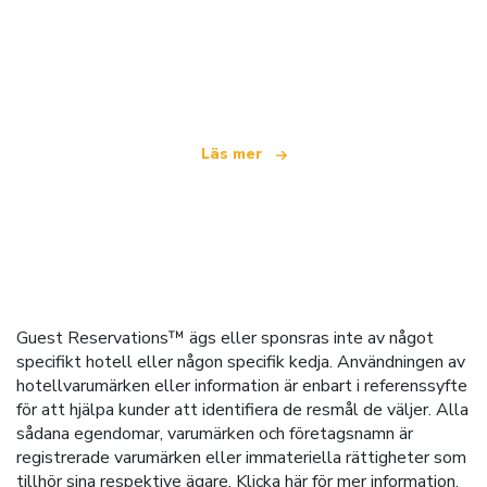
Vi är ett oberoende resenätverk
som erbjuder över 100 000 hotell världen över
Läs mer
Guest Reservations™ ägs eller sponsras inte av något
specifikt hotell eller någon specifik kedja. Användningen av
hotellvarumärken eller information är enbart i referenssyfte
för att hjälpa kunder att identifiera de resmål de väljer. Alla
sådana egendomar, varumärken och företagsnamn är
registrerade varumärken eller immateriella rättigheter som
tillhör sina respektive ägare.
Klicka här
för mer information.