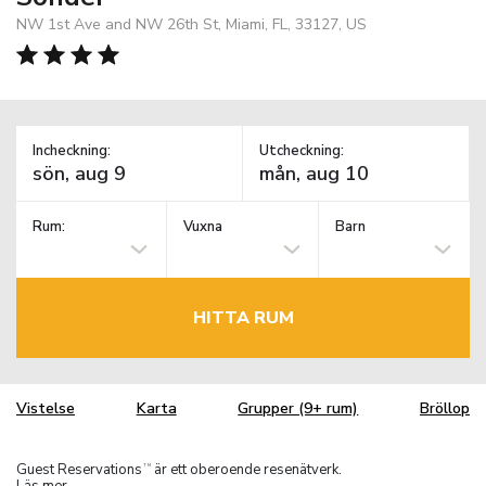
NW 1st Ave and NW 26th St, Miami, FL, 33127, US
Incheckning:
Utcheckning:
Rum:
Vuxna
Barn
HITTA RUM
Vistelse
Karta
Grupper (9+ rum)
Bröllop
Guest Reservations
är ett oberoende resenätverk.
TM
Läs mer