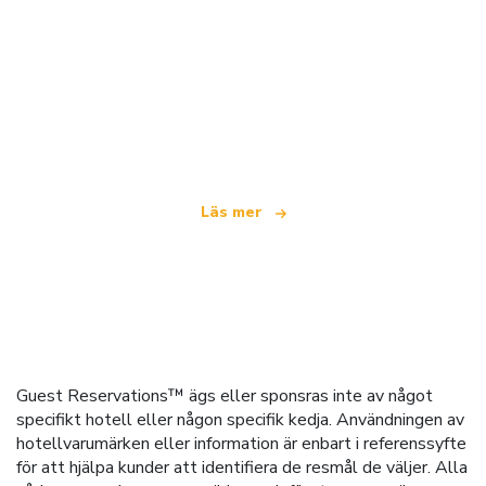
Vi är ett oberoende resenätverk
som erbjuder över 100 000 hotell världen över
Läs mer
Guest Reservations™ ägs eller sponsras inte av något
specifikt hotell eller någon specifik kedja. Användningen av
hotellvarumärken eller information är enbart i referenssyfte
för att hjälpa kunder att identifiera de resmål de väljer. Alla