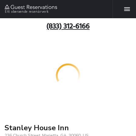
Ett oberoende resenärverk
(833) 312-6166
Stanley House Inn
236 Church Street, Marietta, GA, 30060, US