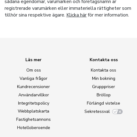
sådana egendomar, varumärken och företagsnamn är
registrerade varumärken eller immateriella rättigheter som
tillhör sina respektive ägare.
Klicka här
för mer information.
Läs mer
Kontakta oss
Om oss
Kontakta oss
Vanliga frågor
Min bokning
Kundrecensioner
Grupppriser
Användarvillkor
Bröllop
Integritetspolicy
Förlängd vistelse
Webbplatskarta
Sekretessval
Fastighetsannons
Hotelloberoende