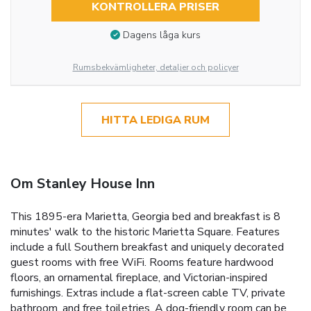
KONTROLLERA PRISER
Dagens låga kurs
Rumsbekvämligheter, detaljer och policyer
HITTA LEDIGA RUM
Om Stanley House Inn
This 1895-era Marietta, Georgia bed and breakfast is 8
minutes' walk to the historic Marietta Square. Features
include a full Southern breakfast and uniquely decorated
guest rooms with free WiFi. Rooms feature hardwood
floors, an ornamental fireplace, and Victorian-inspired
furnishings. Extras include a flat-screen cable TV, private
bathroom, and free toiletries. A dog-friendly room can be