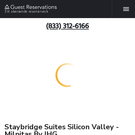
Ett oberoende resenärverk
(833) 312-6166
Staybridge Suites Silicon Valley -
Milpitas By IHG