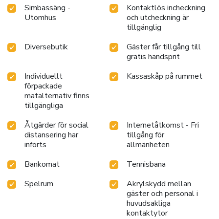
Simbassäng -
Kontaktlös incheckning
Utomhus
och utcheckning är
tillgänglig
Diversebutik
Gäster får tillgång till
gratis handsprit
Individuellt
Kassaskåp på rummet
förpackade
matalternativ finns
tillgängliga
Åtgärder för social
Internetåtkomst - Fri
distansering har
tillgång för
införts
allmänheten
Bankomat
Tennisbana
Spelrum
Akrylskydd mellan
gäster och personal i
huvudsakliga
kontaktytor