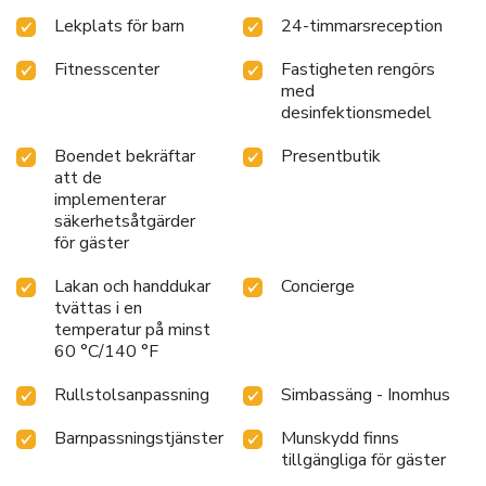
Lekplats för barn
24-timmarsreception
Fitnesscenter
Fastigheten rengörs
med
desinfektionsmedel
Boendet bekräftar
Presentbutik
att de
implementerar
säkerhetsåtgärder
för gäster
Lakan och handdukar
Concierge
tvättas i en
temperatur på minst
60 °C/140 °F
Rullstolsanpassning
Simbassäng - Inomhus
Barnpassningstjänster
Munskydd finns
tillgängliga för gäster