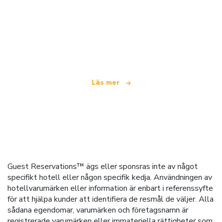
Vi är ett oberoende resenätverk
som erbjuder över 100 000 hotell världen över
Läs mer
Guest Reservations™ ägs eller sponsras inte av något
specifikt hotell eller någon specifik kedja. Användningen av
hotellvarumärken eller information är enbart i referenssyfte
för att hjälpa kunder att identifiera de resmål de väljer. Alla
sådana egendomar, varumärken och företagsnamn är
registrerade varumärken eller immateriella rättigheter som