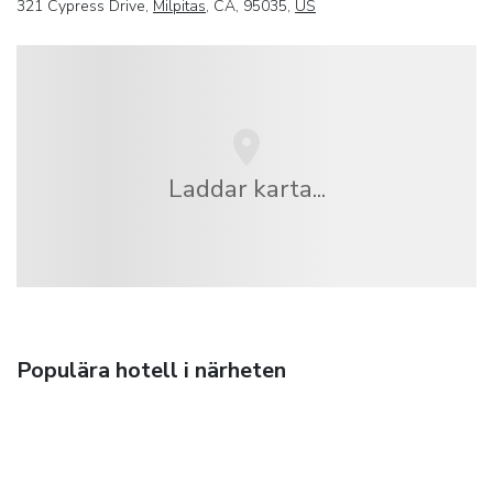
321 Cypress Drive,
Milpitas
, CA, 95035,
US
Laddar karta...
Populära hotell i närheten