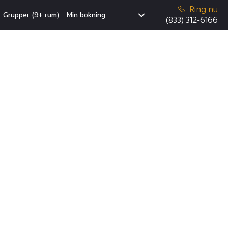
Ring nu
Grupper (9+ rum)
Min bokning
(833) 312-6166