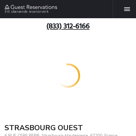
Ett oberoende resenärverk
(833) 312-6166
STRASBOURG OUEST
6 RUE CERF BERR, Strasbourg-Hautepierre, 67200, France