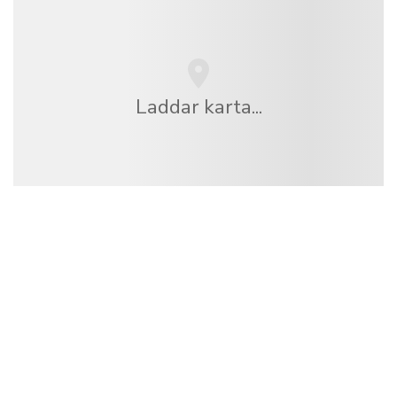
Laddar karta...
Vi är ett oberoende resenätverk