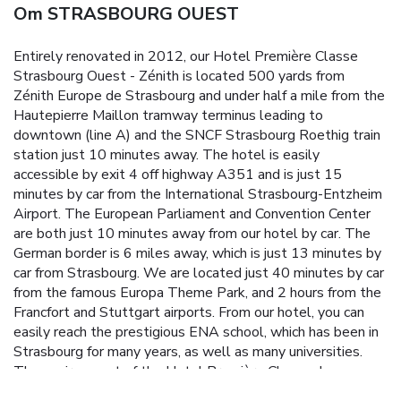
Om STRASBOURG OUEST
Entirely renovated in 2012, our Hotel Première Classe
Strasbourg Ouest - Zénith is located 500 yards from
Zénith Europe de Strasbourg and under half a mile from the
Hautepierre Maillon tramway terminus leading to
downtown (line A) and the SNCF Strasbourg Roethig train
station just 10 minutes away. The hotel is easily
accessible by exit 4 off highway A351 and is just 15
minutes by car from the International Strasbourg-Entzheim
Airport. The European Parliament and Convention Center
are both just 10 minutes away from our hotel by car.
The
German border is 6 miles away, which is just 13 minutes by
car from Strasbourg. We are located just 40 minutes by car
from the famous Europa Theme Park, and 2 hours from the
Francfort and Stuttgart airports. From our hotel, you can
easily reach the prestigious ENA school, which has been in
Strasbourg for many years, as well as many universities.
The environment of the Hotel Première Classe de
Strasbourg Ouest - Zénith is rich and varied. Within walking