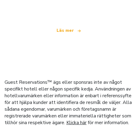
som erbjuder över 100 000 hotell världen över
Läs mer
Guest Reservations™ ägs eller sponsras inte av något
specifikt hotell eller någon specifik kedja. Användningen av
hotellvarumärken eller information är enbart i referenssyfte
för att hjälpa kunder att identifiera de resmål de väljer. Alla
sådana egendomar, varumärken och företagsnamn är
registrerade varumärken eller immateriella rättigheter som
tillhör sina respektive ägare.
Klicka här
för mer information.