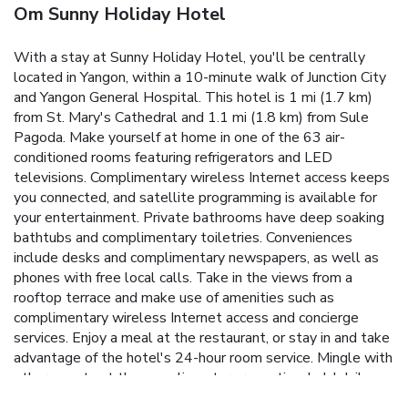
Om Sunny Holiday Hotel
With a stay at Sunny Holiday Hotel, you'll be centrally
located in Yangon, within a 10-minute walk of Junction City
and Yangon General Hospital. This hotel is 1 mi (1.7 km)
from St. Mary's Cathedral and 1.1 mi (1.8 km) from Sule
Pagoda. Make yourself at home in one of the 63 air-
conditioned rooms featuring refrigerators and LED
televisions. Complimentary wireless Internet access keeps
you connected, and satellite programming is available for
your entertainment. Private bathrooms have deep soaking
bathtubs and complimentary toiletries. Conveniences
include desks and complimentary newspapers, as well as
phones with free local calls. Take in the views from a
rooftop terrace and make use of amenities such as
complimentary wireless Internet access and concierge
services. Enjoy a meal at the restaurant, or stay in and take
advantage of the hotel's 24-hour room service. Mingle with
other guests at the complimentary reception, held daily.
Featured amenities include a 24-hour business center,