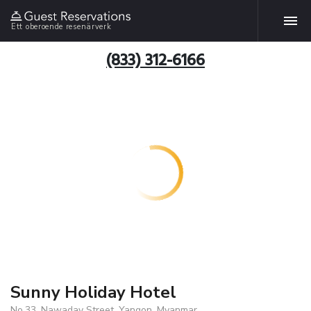
Ett oberoende resenärverk
(833) 312-6166
Sunny Holiday Hotel
No.33, Nawaday Street, Yangon, Myanmar