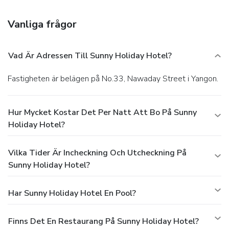
limo/town car service, and complimentary newspapers in
the lobby. A roundtrip airport shuttle is provided for a
Vanliga frågor
surcharge (available on request), and free self parking is
available onsite.
Vad Är Adressen Till Sunny Holiday Hotel?
Fastigheten är belägen på No.33, Nawaday Street i Yangon.
Hur Mycket Kostar Det Per Natt Att Bo På Sunny
Holiday Hotel?
Vilka Tider Är Incheckning Och Utcheckning På
Sunny Holiday Hotel?
Har Sunny Holiday Hotel En Pool?
Finns Det En Restaurang På Sunny Holiday Hotel?