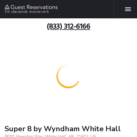
Ett oberoende resenärverk
(833) 312-6166
Super 8 by Wyndham White Hall
8000 Sheridan Way, White Hall, AR, 71602, US