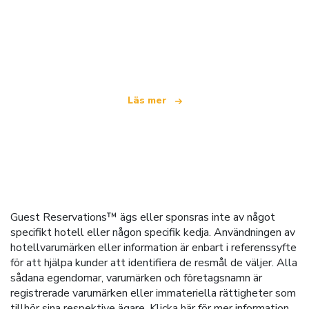
Vi är ett oberoende resenätverk
som erbjuder över 100 000 hotell världen över
Läs mer
Guest Reservations™ ägs eller sponsras inte av något
specifikt hotell eller någon specifik kedja. Användningen av
hotellvarumärken eller information är enbart i referenssyfte
för att hjälpa kunder att identifiera de resmål de väljer. Alla
sådana egendomar, varumärken och företagsnamn är
registrerade varumärken eller immateriella rättigheter som
tillhör sina respektive ägare.
Klicka här
för mer information.