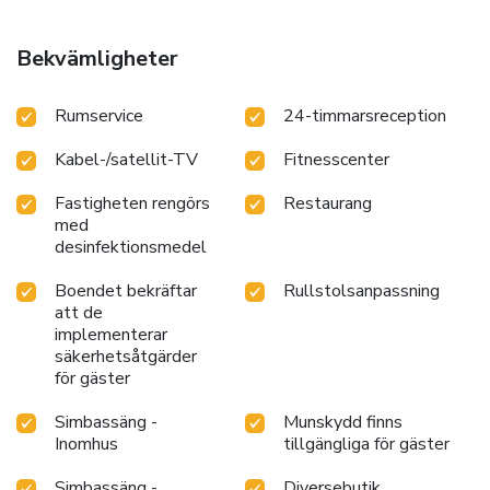
Bekvämligheter
Rumservice
24-timmarsreception
Kabel-/satellit-TV
Fitnesscenter
Fastigheten rengörs
Restaurang
med
desinfektionsmedel
Boendet bekräftar
Rullstolsanpassning
att de
implementerar
säkerhetsåtgärder
för gäster
Simbassäng -
Munskydd finns
Inomhus
tillgängliga för gäster
Simbassäng -
Diversebutik