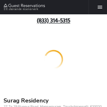
Ett oberoende resenärverk
(833) 314-5315
Surag Residency
27 To 29 Illuppur Road, Mannarpuram, Tiruchchirappalli, 620020,