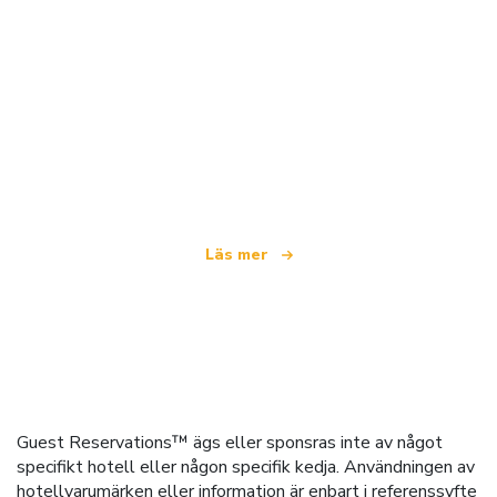
Vi är ett oberoende resenätverk
som erbjuder över 100 000 hotell världen över
Läs mer
Guest Reservations™ ägs eller sponsras inte av något
specifikt hotell eller någon specifik kedja. Användningen av
hotellvarumärken eller information är enbart i referenssyfte