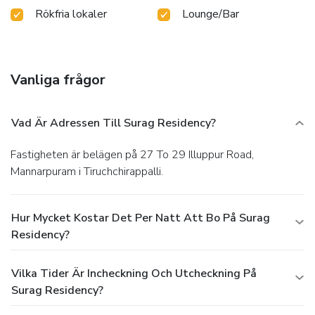
venturing beyond the confines of the bar.
Rökfria lokaler
Lounge/Bar
Vanliga frågor
Vad Är Adressen Till Surag Residency?
Fastigheten är belägen på 27 To 29 Illuppur Road,
Mannarpuram i Tiruchchirappalli.
Hur Mycket Kostar Det Per Natt Att Bo På Surag
Residency?
Vilka Tider Är Incheckning Och Utcheckning På
Surag Residency?