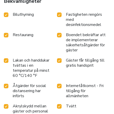
Bekvämligheter
Biluthyrning
Fastigheten rengörs
med
desinfektionsmedel
Restaurang
Boendet bekräftar att
de implementerar
säkerhetsåtgärder för
gäster
Lakan och handdukar
Gäster får tillgång till
tvättas i en
gratis handsprit
temperatur på minst
60 °C/140 °F
Åtgärder för social
Internetåtkomst - Fri
distansering har
tillgång för
införts
allmänheten
Akrylskydd mellan
Tvätt
gäster och personal