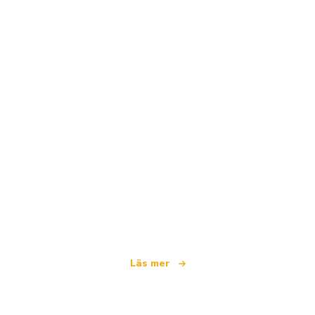
Vi är ett oberoende resenätverk
som erbjuder över 100 000 hotell världen över
Läs mer