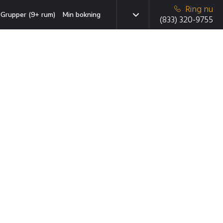
Ring nu
Grupper (9+ rum)
Min bokning
(833) 320-9755