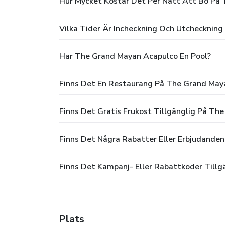
Hur Mycket Kostar Det Per Natt Att Bo På
Vilka Tider Är Incheckning Och Utchecknin
Har The Grand Mayan Acapulco En Pool?
Finns Det En Restaurang På The Grand May
Finns Det Gratis Frukost Tillgänglig På Th
Finns Det Några Rabatter Eller Erbjudande
Finns Det Kampanj- Eller Rabattkoder Till
Plats