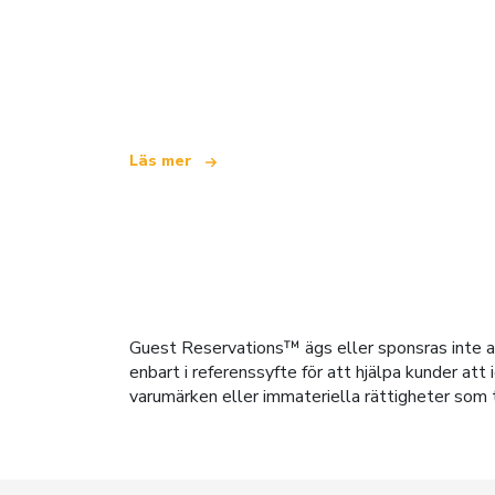
Vi är ett oberoende resenätverk
som erbjuder över 100 000 hotell värld
Läs mer
Guest Reservations™ ägs eller sponsras inte av
enbart i referenssyfte för att hjälpa kunder at
varumärken eller immateriella rättigheter som t