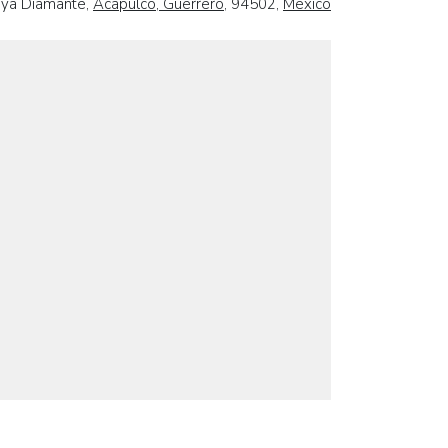
laya Diamante,
Acapulco, Guerrero
, 94502,
Mexico