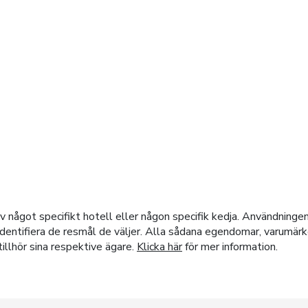
en över
 något specifikt hotell eller någon specifik kedja. Användningen
t identifiera de resmål de väljer. Alla sådana egendomar, varumä
illhör sina respektive ägare.
Klicka här
för mer information.