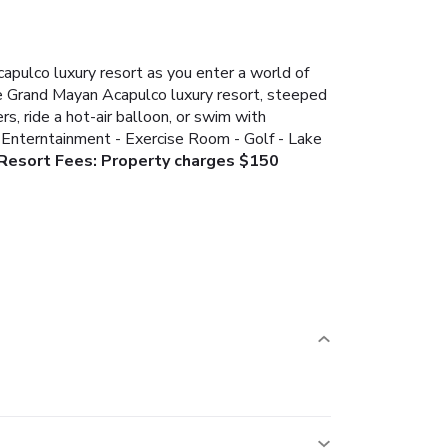
apulco luxury resort as you enter a world of
he Grand Mayan Acapulco luxury resort, steeped
s, ride a hot-air balloon, or swim with
e Enterntainment
- Exercise Room
- Golf
- Lake
Resort Fees: Property charges $150