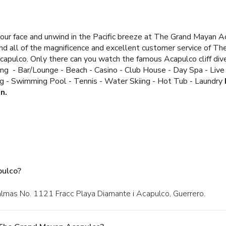
ur face and unwind in the Pacific breeze at The Grand Mayan Ac
nd all of the magnificence and excellent customer service of T
Acapulco.
Only there can you watch the famous Acapulco cliff diver
ing
- Bar/Lounge
- Beach
- Casino
- Club House
- Day Spa
- Liv
ng
- Swimming Pool
- Tennis
- Water Skiing
- Hot Tub
- Laundry
n.
pulco?
Palmas No. 1121 Fracc Playa Diamante i Acapulco, Guerrero.