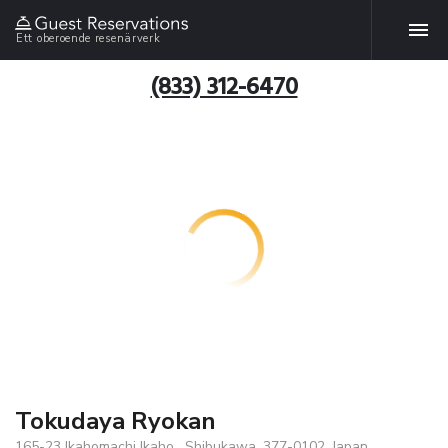
Ett oberoende resenärverk
(833) 312-6470
Tokudaya Ryokan
165-23 Ikahomachi Ikaho , Shibukawa, 377-0102, Japan