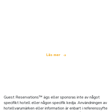
Vi är ett oberoende resenätverk
som erbjuder över 100 000 hotell världen över
Läs mer
Guest Reservations™ ägs eller sponsras inte av något
specifikt hotell eller någon specifik kedja. Användningen av
hotellvarumärken eller information är enbart i referenssyfte