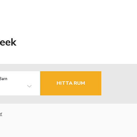
reek
Barn
HITTA RUM
r