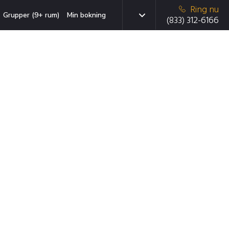
Ring nu
Grupper (9+ rum)
Min bokning
(833) 312-6166