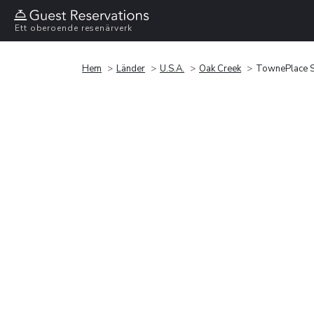
Ett oberoende resenärverk
Hem
Länder
U.S.A.
Oak Creek
TownePlace Su