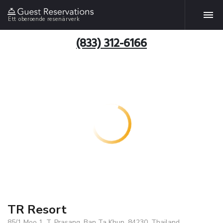
Ett oberoende resenärverk
(833) 312-6166
TR Resort
85/1 Moo 1, T. Prasang, Ban Ta Khun, 84230, Thailand