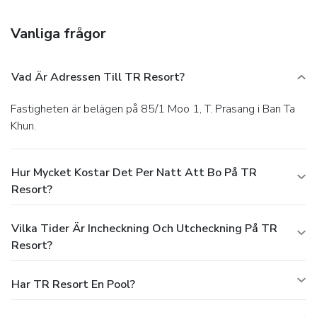
Featured amenities include a 24-hour front desk and
luggage storage. Free self parking is available onsite.
Vanliga frågor
Vad Är Adressen Till TR Resort?
Fastigheten är belägen på 85/1 Moo 1, T. Prasang i Ban Ta
Khun.
Hur Mycket Kostar Det Per Natt Att Bo På TR
Resort?
Vilka Tider Är Incheckning Och Utcheckning På TR
Resort?
Har TR Resort En Pool?