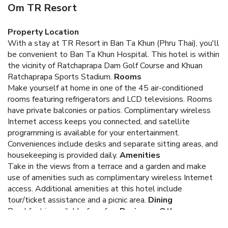
Om TR Resort
Property Location
With a stay at TR Resort in Ban Ta Khun (Phru Thai), you'll
be convenient to Ban Ta Khun Hospital. This hotel is within
the vicinity of Ratchaprapa Dam Golf Course and Khuan
Ratchaprapa Sports Stadium.
Rooms
Make yourself at home in one of the 45 air-conditioned
rooms featuring refrigerators and LCD televisions. Rooms
have private balconies or patios. Complimentary wireless
Internet access keeps you connected, and satellite
programming is available for your entertainment.
Conveniences include desks and separate sitting areas, and
housekeeping is provided daily.
Amenities
Take in the views from a terrace and a garden and make
use of amenities such as complimentary wireless Internet
access. Additional amenities at this hotel include
tour/ticket assistance and a picnic area.
Dining
Breakfast is available for a fee.
Business, Other
Amenities