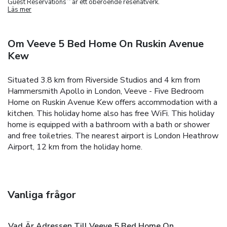
Guest Reservations
är ett oberoende resenätverk.
Läs mer
Om Veeve 5 Bed Home On Ruskin Avenue
Kew
Situated 3.8 km from Riverside Studios and 4 km from
Hammersmith Apollo in London, Veeve - Five Bedroom
Home on Ruskin Avenue Kew offers accommodation with a
kitchen. This holiday home also has free WiFi.
This holiday
home is equipped with a bathroom with a bath or shower
and free toiletries.
The nearest airport is London Heathrow
Airport, 12 km from the holiday home.
Vanliga frågor
Vad Är Adressen Till Veeve 5 Bed Home On