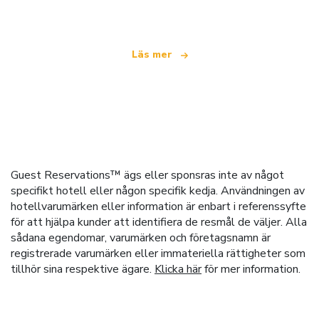
som erbjuder över 100 000 hotell världen över
Läs mer
Guest Reservations™ ägs eller sponsras inte av något
specifikt hotell eller någon specifik kedja. Användningen av
hotellvarumärken eller information är enbart i referenssyfte
för att hjälpa kunder att identifiera de resmål de väljer. Alla
sådana egendomar, varumärken och företagsnamn är
registrerade varumärken eller immateriella rättigheter som
tillhör sina respektive ägare.
Klicka här
för mer information.