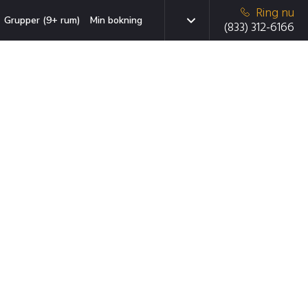
Ring nu
Grupper (9+ rum)
Min bokning
(833) 312-6166