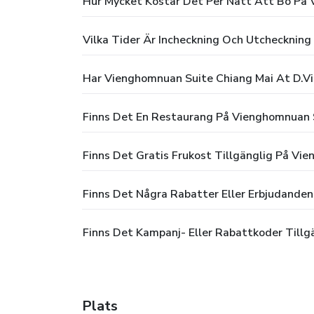
Hur Mycket Kostar Det Per Natt Att Bo På 
Vilka Tider Är Incheckning Och Utchecknin
Har Vienghomnuan Suite Chiang Mai At D.Vi
Finns Det En Restaurang På Vienghomnuan 
Finns Det Gratis Frukost Tillgänglig På Vi
Finns Det Några Rabatter Eller Erbjudande
Finns Det Kampanj- Eller Rabattkoder Till
Plats