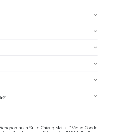
do?
Vienghomnuan Suite Chiang Mai at D.Vieng Condo