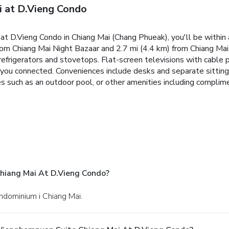
 at D.Vieng Condo
t D.Vieng Condo in Chiang Mai (Chang Phueak), you'll be within 
rom Chiang Mai Night Bazaar and 2.7 mi (4.4 km) from Chiang Mai 
refrigerators and stovetops. Flat-screen televisions with cable
you connected. Conveniences include desks and separate sitting
es such as an outdoor pool, or other amenities including complim
hiang Mai At D.Vieng Condo?
ndominium i Chiang Mai.