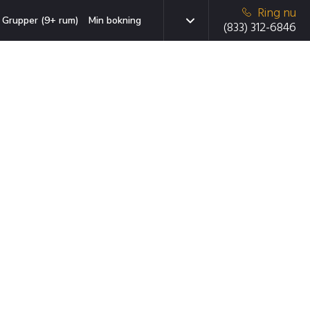
Ring nu
Grupper (9+ rum)
Min bokning
(833) 312-6846