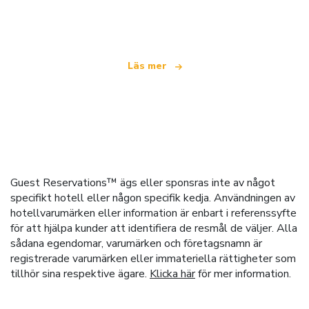
som erbjuder över 100 000 hotell världen över
Läs mer
Guest Reservations™ ägs eller sponsras inte av något
specifikt hotell eller någon specifik kedja. Användningen av
hotellvarumärken eller information är enbart i referenssyfte
för att hjälpa kunder att identifiera de resmål de väljer. Alla
sådana egendomar, varumärken och företagsnamn är
registrerade varumärken eller immateriella rättigheter som
tillhör sina respektive ägare.
Klicka här
för mer information.