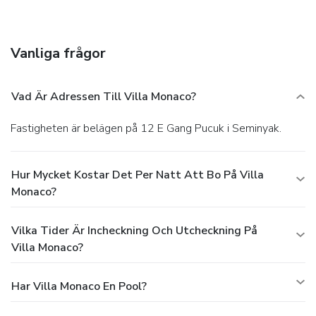
babysitting/childcare (surcharge), and tour/ticket assistance.
Dining
Local cuisine breakfasts are available daily from 8:00 AM
Vanliga frågor
to 11:00 AM for a fee.
Business, Other Amenities
Featured amenities include dry cleaning/laundry services
and a safe deposit box at the front desk. A roundtrip airport
Vad Är Adressen Till Villa Monaco?
shuttle is provided for a surcharge (available 24 hours), and
free self parking is available onsite.
Fastigheten är belägen på 12 E Gang Pucuk i Seminyak.
Hur Mycket Kostar Det Per Natt Att Bo På Villa
Monaco?
Vilka Tider Är Incheckning Och Utcheckning På
Villa Monaco?
Har Villa Monaco En Pool?