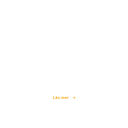
Vi är ett oberoende resenätverk
som erbjuder över 100 000 hotell världen över
Läs mer