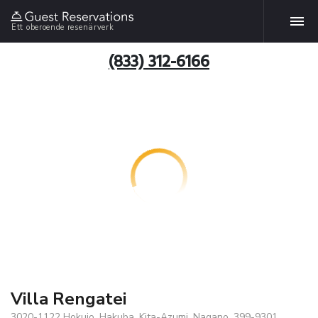
Ett oberoende resenärverk
(833) 312-6166
Villa Rengatei
3020-1122 Hokujo, Hakuba, Kita-Azumi, Nagano, 399-9301,