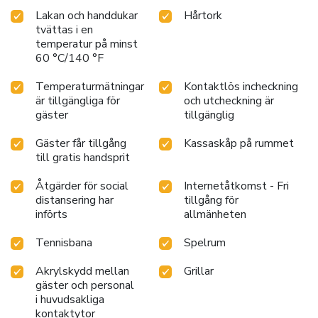
through the convenient vending machines on-site.At Villa
Lakan och handdukar
Hårtork
Renga Tei, guests can take pleasure in the delightful
tvättas i en
recreational amenities provided for their entertainment.At
temperatur på minst
the hotel, a wide array of leisure activities guarantees a
60 °C/140 °F
fulfilling experience during your visit. Enjoy skiing every day
as the ski slopes on the premises provides seamless
Temperaturmätningar
Kontaktlös incheckning
access for your convenience. License Number(s): 11-2-
är tillgängliga för
och utcheckning är
02637
gäster
tillgänglig
Gäster får tillgång
Kassaskåp på rummet
till gratis handsprit
Åtgärder för social
Internetåtkomst - Fri
distansering har
tillgång för
införts
allmänheten
Tennisbana
Spelrum
Akrylskydd mellan
Grillar
gäster och personal
i huvudsakliga
kontaktytor