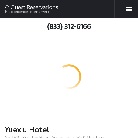
Ett oberoende resenärverk
(833) 312-6166
Yuexiu Hotel
No 198 , Xiao Bei Road, Guangzhou, 510045, China