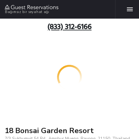
Bağımsız bir seyahat ağı
(833) 312-6166
18 Bonsai Garden Resort
7/3 Sukhumvit 54 Rd., Amphur Mueng, Rayong, 21150, Thailand