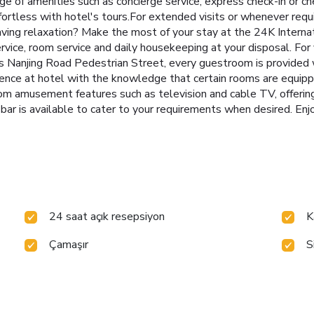
nge of amenities such as concierge service, express check-in or 
rtless with hotel's tours.For extended visits or whenever requi
aving relaxation? Make the most of your stay at the 24K Intern
rvice, room service and daily housekeeping at your disposal. For
 Nanjing Road Pedestrian Street, every guestroom is provided w
ence at hotel with the knowledge that certain rooms are equippe
oom amusement features such as television and cable TV, offerin
 bar is available to cater to your requirements when desired. Enj
24 saat açık resepsiyon
K
Çamaşır
S