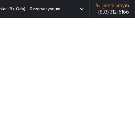
Şimdi arayın
plar (9+ Oda)
Rezervasyonum
(833) 312-6166