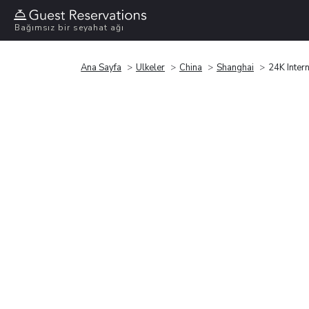
Bağımsız bir seyahat ağı
Ana Sayfa
Ülkeler
China
Shanghai
24K Inter