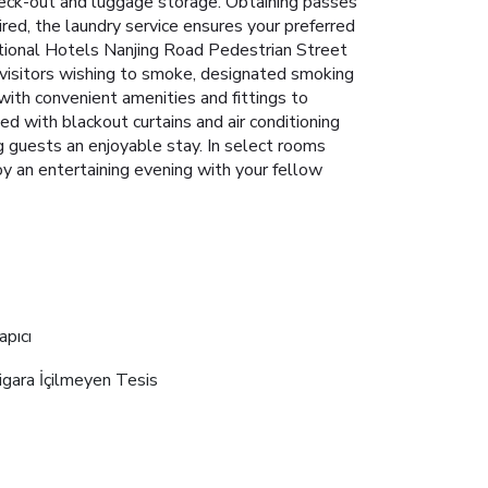
check-out and luggage storage. Obtaining passes
red, the laundry service ensures your preferred
ational Hotels Nanjing Road Pedestrian Street
 visitors wishing to smoke, designated smoking
ith convenient amenities and fittings to
d with blackout curtains and air conditioning
g guests an enjoyable stay. In select rooms
oy an entertaining evening with your fellow
apıcı
igara İçilmeyen Tesis