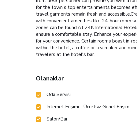
front desk personnel can provide you with a ra
for the town's top entertainments becomes effo
travel garments remain fresh and accessible.Cr
with convenient amenities like 24-hour room se
zones can be found.At 24K International Hotels
ensure a comfortable stay. Enhance your experi
for your convenience. Certain rooms boast in-r
within the hotel, a coffee or tea maker and mini
travelers at the hotel's bar.
Olanaklar
Oda Servisi
İnternet Erişimi - Ücretsiz Genel Erişim
Salon/Bar