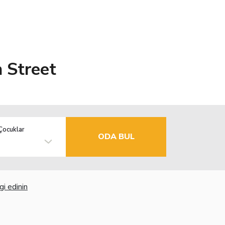
 Street
Çocuklar
ODA BUL
gi edinin