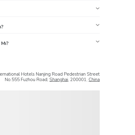
ı?
 Mı?
ternational Hotels Nanjing Road Pedestrian Street
No.555 Fuzhou Road,
Shanghai
, 200001,
China