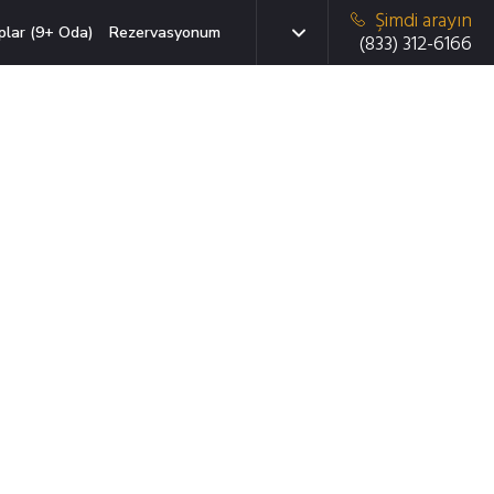
Şimdi arayın
plar (9+ Oda)
Rezervasyonum
(833) 312-6166