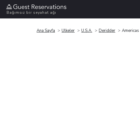
Bağımsız bir seyahat ağı
Ana Sayfa
Ülkeler
U.S.A.
Deridder
Americas 