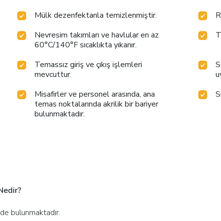
Mülk dezenfektanla temizlenmiştir.
R
Nevresim takımları ve havlular en az
T
60°C/140°F sıcaklıkta yıkanır.
Temassız giriş ve çıkış işlemleri
S
mevcuttur.
u
Misafirler ve personel arasında, ana
S
temas noktalarında akrilik bir bariyer
bulunmaktadır.
Nedir?
nde bulunmaktadır.