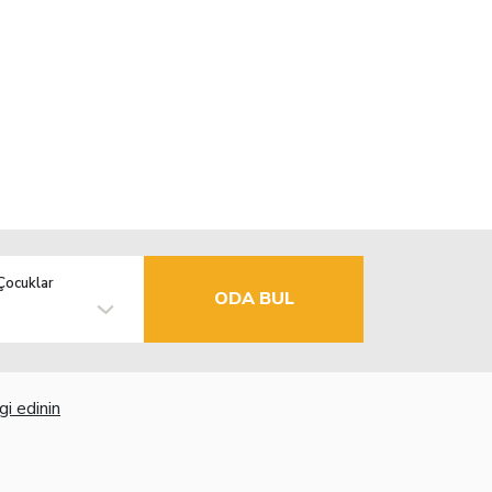
Çocuklar
ODA BUL
gi edinin