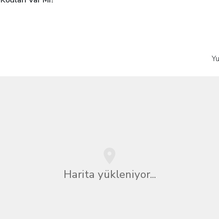
Kodları Var Mı?
Yu
Harita yükleniyor...