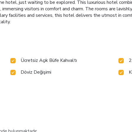
the hotel, just waiting to be explored. This luxurious hotel com
 immersing visitors in comfort and charm. The rooms are lavishly
ary facilities and services, this hotel delivers the utmost in c
ality.
Ücretsiz Açık Büfe Kahvaltı
2
Döviz Değişimi
K
inde bulunmaktadır.