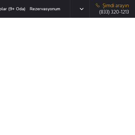
Şimdi arayın
plar (9+ Oda)
Rezervasyonum
(833) 320-1213