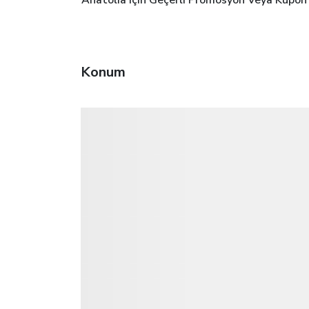
Anatolia Için Geçerli Promosyon Veya Kupon 
Konum