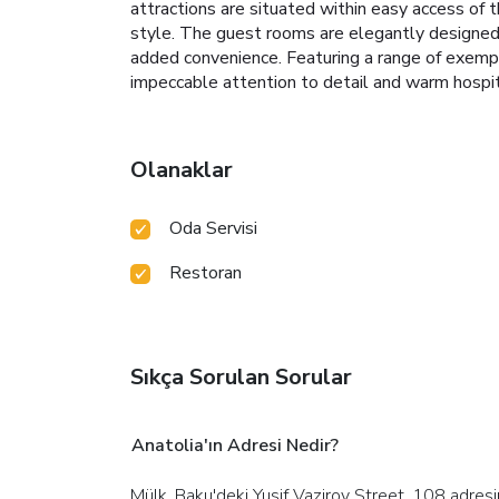
attractions are situated within easy access of 
style. The guest rooms are elegantly designed,
added convenience. Featuring a range of exempl
impeccable attention to detail and warm hospit
Olanaklar
Oda Servisi
Restoran
Sıkça Sorulan Sorular
Anatolia'ın Adresi Nedir?
Mülk, Baku'deki Yusif Vazirov Street, 108 adres