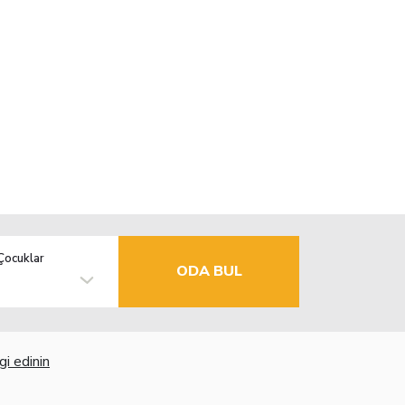
Çocuklar
ODA BUL
gi edinin