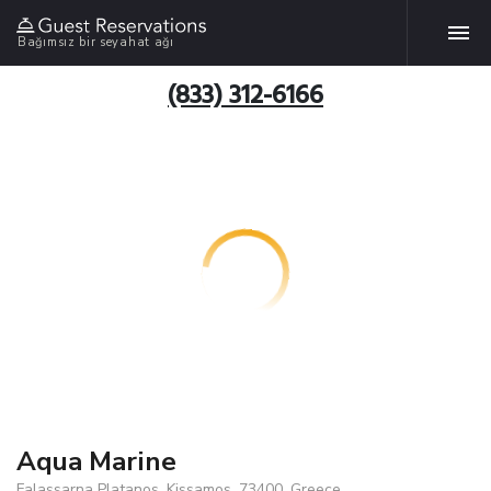
Bağımsız bir seyahat ağı
(833) 312-6166
Aqua Marine
Falassarna Platanos, Kissamos, 73400, Greece