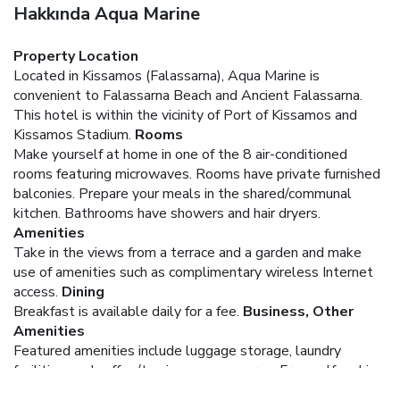
Hakkında Aqua Marine
Property Location
Located in Kissamos (Falassarna), Aqua Marine is
convenient to Falassarna Beach and Ancient Falassarna.
This hotel is within the vicinity of Port of Kissamos and
Kissamos Stadium.
Rooms
Make yourself at home in one of the 8 air-conditioned
rooms featuring microwaves. Rooms have private furnished
balconies. Prepare your meals in the shared/communal
kitchen. Bathrooms have showers and hair dryers.
Amenities
Take in the views from a terrace and a garden and make
use of amenities such as complimentary wireless Internet
access.
Dining
Breakfast is available daily for a fee.
Business, Other
Amenities
Featured amenities include luggage storage, laundry
facilities, and coffee/tea in a common area. Free self parking
is available onsite.