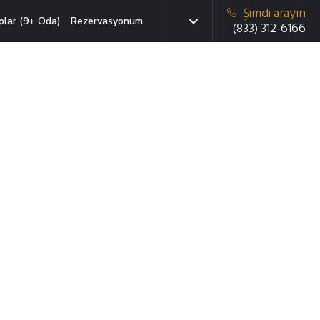
Şimdi arayın
plar (9+ Oda)
Rezervasyonum
(833) 312-6166