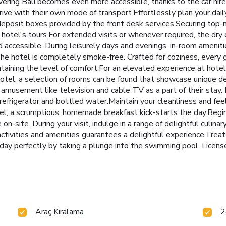
vering Bali becomes even more accessible, thanks to the car hir
ive with their own mode of transport.Effortlessly plan your dail
deposit boxes provided by the front desk services.Securing top-n
otel's tours.For extended visits or whenever required, the dry 
d accessible. During leisurely days and evenings, in-room amenit
he hotel is completely smoke-free. Crafted for coziness, every 
ntaining the level of comfort.For an elevated experience at hotel
Hotel, a selection of rooms can be found that showcase unique d
 amusement like television and cable TV as a part of their stay.
rigerator and bottled water.Maintain your cleanliness and feel r
el, a scrumptious, homemade breakfast kick-starts the day.Begin
e on-site. During your visit, indulge in a range of delightful culin
 activities and amenities guarantees a delightful experience.Tre
liday perfectly by taking a plunge into the swimming pool. Li
Araç Kiralama
2