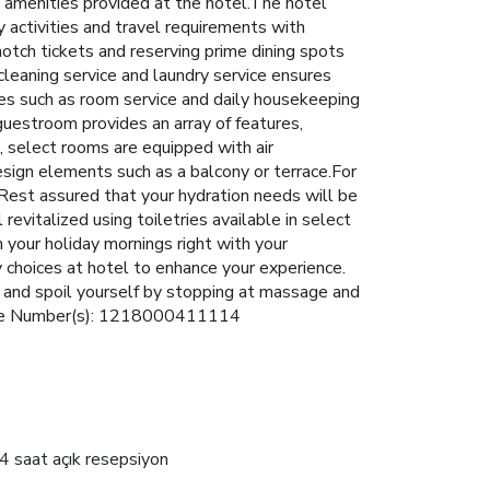
e amenities provided at the hotel.The hotel
y activities and travel requirements with
otch tickets and reserving prime dining spots
cleaning service and laundry service ensures
ies such as room service and daily housekeeping
guestroom provides an array of features,
, select rooms are equipped with air
esign elements such as a balcony or terrace.For
 Rest assured that your hydration needs will be
evitalized using toiletries available in select
 your holiday mornings right with your
ary choices at hotel to enhance your experience.
at and spoil yourself by stopping at massage and
cense Number(s): 1218000411114
4 saat açık resepsiyon