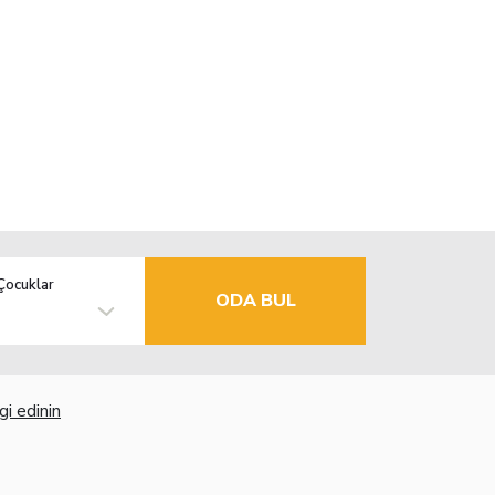
Çocuklar
ODA BUL
gi edinin