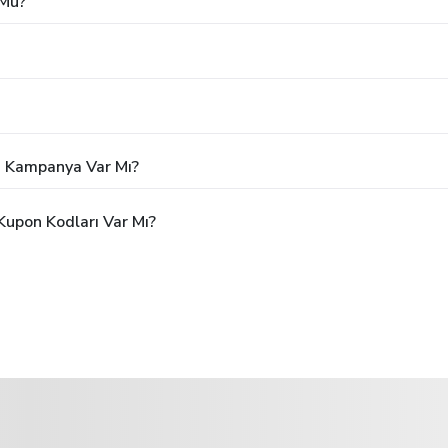
 Mu?
ya Kampanya Var Mı?
Kupon Kodları Var Mı?