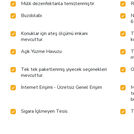
Mülk dezenfektanla temizlenmiştir.
R
Buzdolabı
N
6
Konuklar için ateş ölçümü imkanı
T
mevcuttur.
k
Açık Yüzme Havuzu
T
m
Tek tek paketlenmiş yiyecek seçenekleri
O
mevcuttur.
İnternet Erişimi - Ücretsiz Genel Erişim
M
t
b
Sigara İçilmeyen Tesis
T