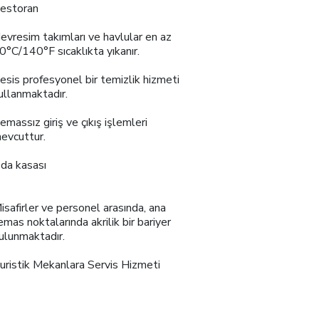
estoran
evresim takımları ve havlular en az
0°C/140°F sıcaklıkta yıkanır.
esis profesyonel bir temizlik hizmeti
ullanmaktadır.
emassız giriş ve çıkış işlemleri
evcuttur.
da kasası
isafirler ve personel arasında, ana
emas noktalarında akrilik bir bariyer
ulunmaktadır.
uristik Mekanlara Servis Hizmeti