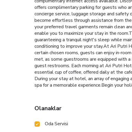
complimentary internet access available. Disco
offers complimentary parking for guests who arr
concierge service, luggage storage and safety 
become effortless through assistance from the h
your preferred travel garments remain clean an
enable you to maximize your stay in the room.T
guaranteeing a tranquil night's sleep while mai
conditioning to improve your stay.At Ari Putri 
certain chosen rooms, guests can enjoy in-room
met, as some guestrooms are equipped with a ref
guest restrooms. Each morning at Ari Putri Hot
essential cup of coffee, offered daily at the caf
During your stay at hotel, an array of engaging
spa for a memorable experience.Begin your ho
Olanaklar
Oda Servisi